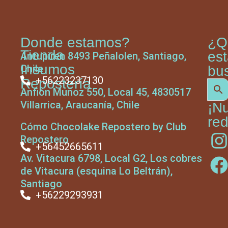
Donde estamos?
¿Q
Tienda
es
Antupiren 8493 Peñalolen, Santiago,
Insumos
Chile
bu
+56223237130
Repostería
Anfión Muñoz 550, Local 45, 4830517
Villarrica, Araucanía, Chile
¡N
red
Cómo Chocolake Repostero by Club
Repostero
+56452665611
Av. Vitacura 6798, Local G2, Los cobres
de Vitacura (esquina Lo Beltrán),
Santiago
+56229293931