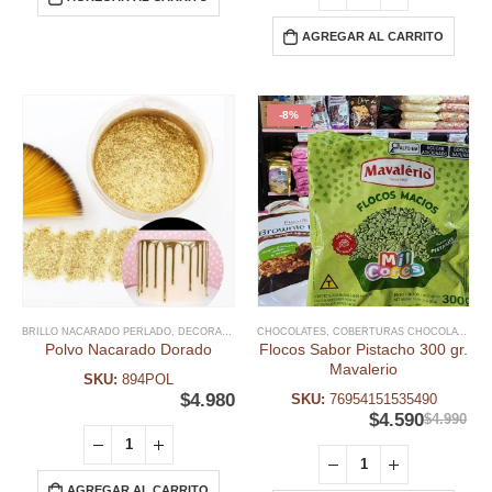
AGREGAR AL CARRITO
-8%
BRILLO NACARADO PERLADO
,
DECORACIÓN COMESTIBLE
CHOCOLATES
,
FECHAS ESPECIALES
,
COBERTURAS CHOCOLATE
,
NAVIDAD
,
DE
,
Polvo Nacarado Dorado
Flocos Sabor Pistacho 300 gr.
Mavalerio
SKU:
894POL
$
4.980
SKU:
76954151535490
$
4.590
$
4.990
AGREGAR AL CARRITO