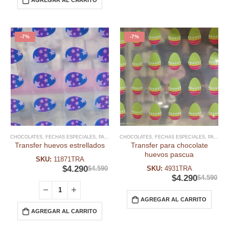
-7%
-7%
CHOCOLATES
,
FECHAS ESPECIALES
,
PASCUA RESURRECIÓN
CHOCOLATES
,
,
FECHAS ESPECIALES
SPRINKLES Y DECO PASCUA 
,
PASCUA RESURRECIÓN
Transfer huevos estrellados
Transfer para chocolate
huevos pascua
SKU:
11871TRA
$
4.290
$
4.590
SKU:
4931TRA
$
4.290
$
4.590
AGREGAR AL CARRITO
AGREGAR AL CARRITO