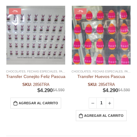
-7%
-7%
CHOCOLATES
,
FECHAS ESPECIALES
,
PASCUA RESURRECIÓN
CHOCOLATES
,
,
FECHAS ESPECIALES
SPRINKLES Y DECO PASCUA 
,
PASCUA RESURRECIÓN
Transfer Conejito Feliz Pascua
Transfer Huevos Pascua
SKU:
2856TRA
SKU:
2854TRA
$
4.290
$
4.290
$
4.590
$
4.590
AGREGAR AL CARRITO
AGREGAR AL CARRITO