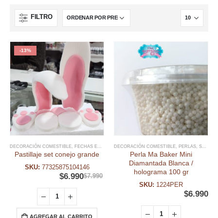
-13%
DECORACIÓN COMESTIBLE
,
FECHAS ESPECIALES
DECORACIÓN COMESTIBLE
,
PASCUA RESURRECIÓN
,
,
PERLAS
PASTILLAJE & 
,
SPRINKLES & MOSTACILLAS
Pastillaje set conejo grande
Perla Ma Baker Mini
Diamantada Blanca /
SKU:
77325875104146
holograma 100 gr
$
6.990
$
7.990
SKU:
1224PER
$
6.990
AGREGAR AL CARRITO