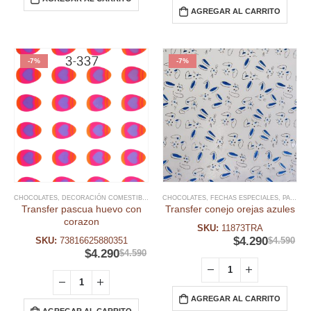
AGREGAR AL CARRITO
-7%
-7%
CHOCOLATES
,
DECORACIÓN COMESTIBLE
,
SPRINKLES Y DECO PASCUA RESURRECION
CHOCOLATES
,
FECHAS ESPECIALES
,
PASCUA RESURRECIÓN
,
TR
Transfer pascua huevo con
Transfer conejo orejas azules
corazon
SKU:
11873TRA
$
4.290
SKU:
73816625880351
$
4.590
$
4.290
$
4.590
AGREGAR AL CARRITO
AGREGAR AL CARRITO