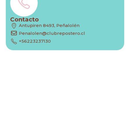
Contacto
Antupiren 8493, Peñalolén
Penalolen@clubrepostero.cl
+56223237130