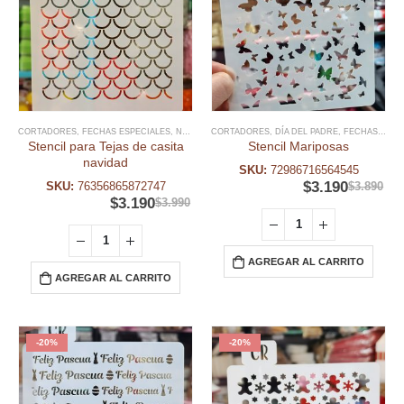
CORTADORES
,
FECHAS ESPECIALES
,
NAVIDAD
CORTADORES
,
STENCIL NAVIDAD
,
DÍA DEL PADRE
,
STENCIL PLANTILLAS
,
FECHAS ESPECIALES
Stencil para Tejas de casita
Stencil Mariposas
navidad
SKU:
72986716564545
$
3.190
SKU:
76356865872747
$
3.890
$
3.190
$
3.990
AGREGAR AL CARRITO
AGREGAR AL CARRITO
-20%
-20%