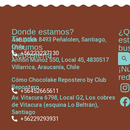
Donde estamos?
¿Q
Tienda
es
Antupiren 8493 Peñalolen, Santiago,
Insumos
Chile
bu
+56223237130
Repostería
Anfión Muñoz 550, Local 45, 4830517
Villarrica, Araucanía, Chile
¡N
red
Cómo Chocolake Repostero by Club
Repostero
+56452665611
Av. Vitacura 6798, Local G2, Los cobres
de Vitacura (esquina Lo Beltrán),
Santiago
+56229293931