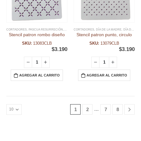
CORTADORES
,
PASCUA RESURRECIÓN
,
STENCIL PASCUA RESURRECIÓN
CORTADORES
,
DÍA DE LA MADRE
,
STENCIL PLANTIL
,
DÍA DEL PADRE
Stencil patron rombo diseño
Stencil patron punto, circulo
SKU:
13083CLB
SKU:
13079CLB
$
3.190
$
3.190
AGREGAR AL CARRITO
AGREGAR AL CARRITO
…
1
2
7
8