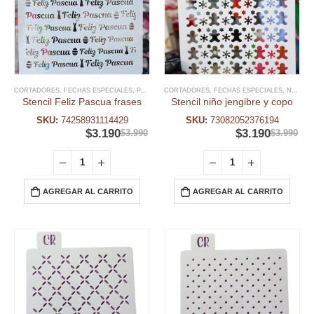
CORTADORES
,
FECHAS ESPECIALES
,
PASCUA RESURRECIÓN
CORTADORES
,
,
FECHAS ESPECIALES
STENCIL PASCUA RESURREC
,
NAVIDAD
Stencil Feliz Pascua frases
Stencil niño jengibre y copo
SKU:
74258931114429
SKU:
73082052376194
$
3.190
$
3.190
$
3.990
$
3.990
AGREGAR AL CARRITO
AGREGAR AL CARRITO