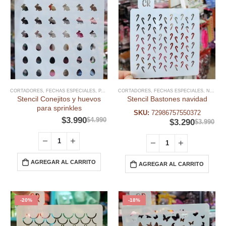
CORTADORES
,
FECHAS ESPECIALES
,
PASCUA RESURRECIÓN
CORTADORES
,
,
FECHAS ESPECIALES
STENCIL PASCUA RESURREC
,
NAVIDAD
Stencil Conejitos y huevos
Stencil Bastones navidad
para sprinkles
SKU:
72986757550372
$
3.990
$
4.990
$
3.290
$
3.990
AGREGAR AL CARRITO
AGREGAR AL CARRITO
-20%
-18%