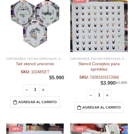
CORTADORES
,
FECHAS ESPECIALES
,
STENCIL PLANTILLAS
CORTADORES
,
UNICORNIO
,
FECHAS ESPECIALES
,
PASCUA RESURRECIÓN
Set stencil unicornio
Stencil Conejitos para
sprinkles
SKU:
10248SET
$
5.990
SKU:
74283201572666
$
3.990
$
4.990
AGREGAR AL CARRITO
AGREGAR AL CARRITO
-20%
-18%