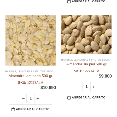
AGREGAR AL CARRITO
HARINAS, LEVADURAS Y FRUTOS SECOS
,
ING
Almendra sin piel 500 gr
SKU:
12271ALM
HARINAS, LEVADURAS Y FRUTOS SECOS
,
INGREDIENTES
$
9.800
Almendra laminada 500 gr
SKU:
12273ALM
$
10.990
AGREGAR AL CARRITO
AGREGAR AL CARRITO