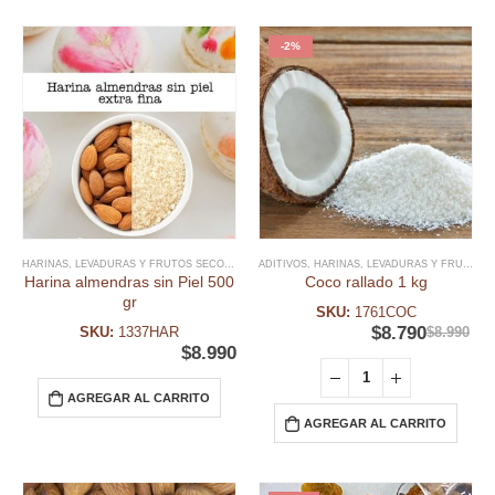
-2%
HARINAS, LEVADURAS Y FRUTOS SECOS
,
INGREDIENTES
ADITIVOS
,
HARINAS, LEVADURAS Y FRUTOS SECOS
Harina almendras sin Piel 500
Coco rallado 1 kg
gr
SKU:
1761COC
$
8.790
SKU:
1337HAR
$
8.990
$
8.990
AGREGAR AL CARRITO
AGREGAR AL CARRITO