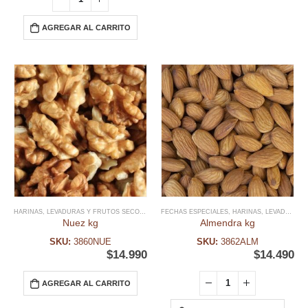
AGREGAR AL CARRITO
HARINAS, LEVADURAS Y FRUTOS SECOS
,
NAVIDAD
FECHAS ESPECIALES
,
PAN DE PASCUA
,
HARINAS, LEVADURAS Y FRUTOS SECOS
Nuez kg
Almendra kg
SKU:
3860NUE
SKU:
3862ALM
$
14.990
$
14.490
AGREGAR AL CARRITO