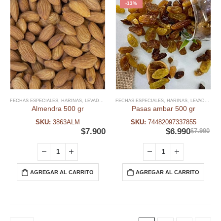
-13%
FECHAS ESPECIALES
,
HARINAS, LEVADURAS Y FRUTOS SECOS
FECHAS ESPECIALES
,
INGREDIENTES
,
HARINAS, LEVADURAS Y FRUTOS SECOS
,
NAVIDAD
,
Almendra 500 gr
Pasas ambar 500 gr
SKU:
3863ALM
SKU:
74482097337855
$
7.900
$
6.990
$
7.990
AGREGAR AL CARRITO
AGREGAR AL CARRITO