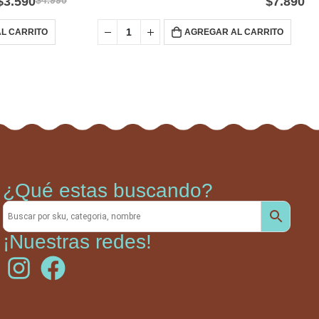
$
3.590
$
4.990
$
7.890
L CARRITO
AGREGAR AL CARRITO
¿Qué estas buscando?
¡Nuestras redes!