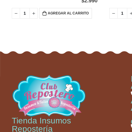
$
2.990
AGREGAR AL CARRITO
Tienda Insumos
Repostería