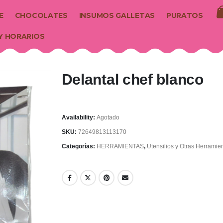
E
CHOCOLATES
INSUMOS GALLETAS
PURATOS
Y HORARIOS
Delantal chef blanco
Availability:
Agotado
SKU:
72649813113170
Categorías:
HERRAMIENTAS
,
Utensilios y Otras Herramie