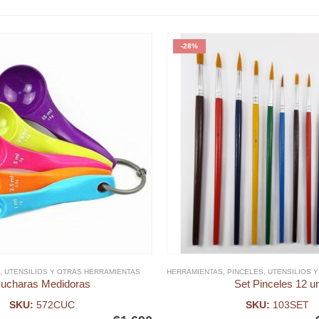
-28%
,
UTENSILIOS Y OTRAS HERRAMIENTAS
HERRAMIENTAS
,
PINCELES
,
UTENSILIOS Y O
ucharas Medidoras
Set Pinceles 12 u
SKU:
572CUC
SKU:
103SET