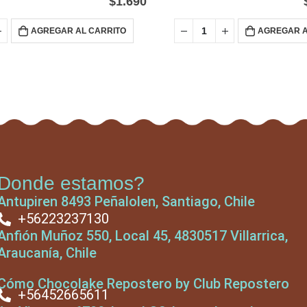
$
1.690
AGREGAR AL CARRITO
AGREGAR A
Donde estamos?
Antupiren 8493 Peñalolen, Santiago, Chile
+56223237130
Anfión Muñoz 550, Local 45, 4830517 Villarrica,
Araucanía, Chile
Cómo Chocolake Repostero by Club Repostero
+56452665611