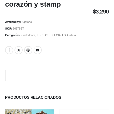
corazón y stamp
$
3.290
Availability:
Agotado
SKU:
5637SET
Categorías:
Cortadores
,
FECHAS ESPECIALES
,
Galleta
PRODUCTOS RELACIONADOS