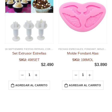
18 SEPTIEMBRE FIESTAS PATRIAS
,
CORTADORES NAVIDAD
FECHAS ESPECIALES
,
EXTRUSOR FONDANT
,
FONDANT
,
MOLDE FONDANT
,
FECHAS 
Set Extrusor Estrellas
Molde Fondant Alas
SKU:
498SET
SKU:
198MOL
$
2.490
$
3.890
AGREGAR AL CARRITO
AGREGAR AL CARRITO