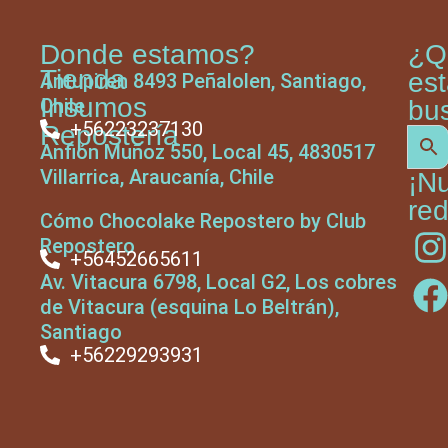
Donde estamos?
¿Q
Tienda
es
Antupiren 8493 Peñalolen, Santiago,
Insumos
Chile
bu
+56223237130
Repostería
Anfión Muñoz 550, Local 45, 4830517
Villarrica, Araucanía, Chile
¡N
red
Cómo Chocolake Repostero by Club
Repostero
+56452665611
Av. Vitacura 6798, Local G2, Los cobres
de Vitacura (esquina Lo Beltrán),
Santiago
+56229293931