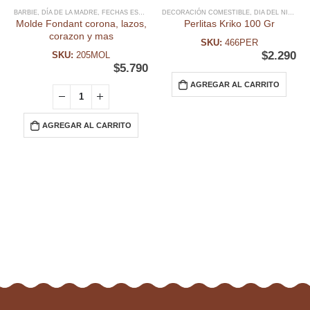
BARBIE
,
DÍA DE LA MADRE
,
FECHAS ESPECIALES
DECORACIÓN COMESTIBLE
,
FONDANT
,
MOLDE FONDANT
,
DIA DEL NIÑO Y TEMATICAS
,
MOLDES SILI
Molde Fondant corona, lazos,
Perlitas Kriko 100 Gr
corazon y mas
SKU:
466PER
$
2.290
SKU:
205MOL
$
5.790
AGREGAR AL CARRITO
AGREGAR AL CARRITO