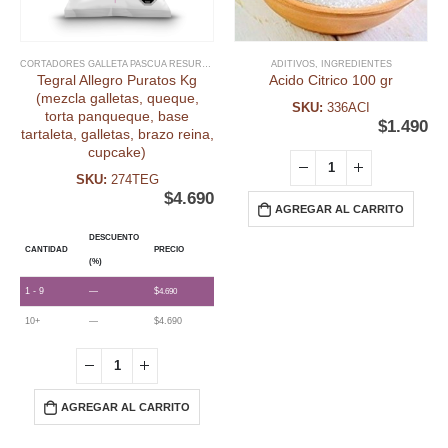
CORTADORES GALLETA PASCUA RESURRECIÓN
,
FECHAS ESPECIALES
ADITIVOS
,
INGREDIENTES
,
INGREDIENTES
,
INS
Tegral Allegro Puratos Kg
Acido Citrico 100 gr
(mezcla galletas, queque,
SKU:
336ACI
torta panqueque, base
$
1.490
tartaleta, galletas, brazo reina,
cupcake)
SKU:
274TEG
$
4.690
AGREGAR AL CARRITO
DESCUENTO
CANTIDAD
PRECIO
(%)
1 - 9
—
$
4.690
10+
—
$
4.690
AGREGAR AL CARRITO