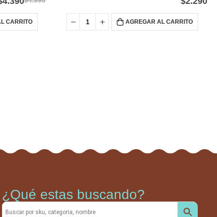
$
4.390
$
4.990
$
2.290
L CARRITO
AGREGAR AL CARRITO
¿Qué estas buscando?