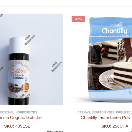
-12%
SENCIAS
,
INGREDIENTES
CREMAS
,
INGREDIENTES
,
PREMEZC
ncia Cognac Guttche
Chantilly Instantanea Polv
SKU:
405ESE
SKU:
258CHA