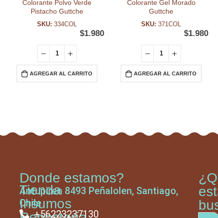
Colorante Polvo Verde
Colorante Gel Morado
Pistacho Guttche
Guttche
SKU:
334COL
SKU:
371COL
$
1.980
$
1.980
AGREGAR AL CARRITO
AGREGAR AL CARRITO
Donde estamos?
¿Q
Tienda
es
Antupiren 8493 Peñalolen, Santiago,
Insumos
Chile
bu
+56223237130
Repostería