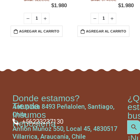
$
1.980
$
1.980
AGREGAR AL CARRITO
AGREGAR AL CARRITO
Donde estamos?
¿Q
Tienda
es
Antupiren 8493 Peñalolen, Santiago,
Insumos
Chile
bu
+56223237130
Repostería
Anfión Muñoz 550, Local 45, 4830517
Villarrica, Araucanía, Chile
¡N