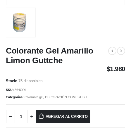
Colorante Gel Amarillo
Limon Guttche
$
1.980
75 disponibles
SKU:
364COL
Categorías:
Colorante gel
,
DECORACIÓN COMESTIBLE
AGREGAR AL CARRITO