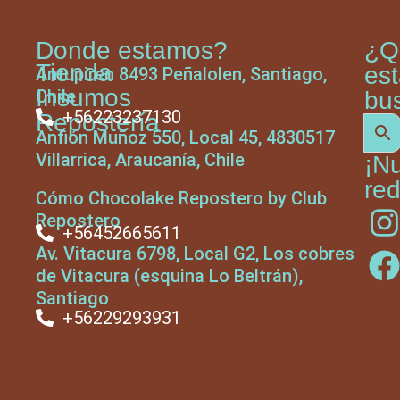
Donde estamos?
¿Q
Tienda
es
Antupiren 8493 Peñalolen, Santiago,
Insumos
Chile
bu
+56223237130
Repostería
Anfión Muñoz 550, Local 45, 4830517
Villarrica, Araucanía, Chile
¡N
red
Cómo Chocolake Repostero by Club
Repostero
+56452665611
Av. Vitacura 6798, Local G2, Los cobres
de Vitacura (esquina Lo Beltrán),
Santiago
+56229293931