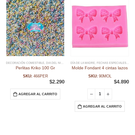
DECORACIÓN COMESTIBLE
,
DIA DEL NIÑO Y TEMATICAS
DÍA DE LA MADRE
,
FECHAS ESPECIALES
,
FECHAS ESPECIALES
,
MIX SPRINK
,
FON
Perlitas Kriko 100 Gr
Molde Fondant 4 cintas lazos
SKU:
466PER
SKU:
90MOL
$
2.290
$
4.890
AGREGAR AL CARRITO
AGREGAR AL CARRITO