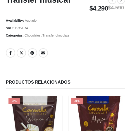
$
4.290
$
4.590
Availability:
Agotado
SKU:
1535TRA
Categorías:
Chocolates
,
Transfer chocolate
PRODUCTOS RELACIONADOS
-3%
-3%