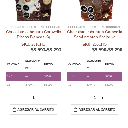
CHOCOLATES
,
COBERTURAS CHOCOLATE
CHOCOLATES
,
COBERTURAS CHOCOLATE
Chocolate cobertura Caravella
Chocolate cobertura Caravella
Discos Blancos Kg
Semi Amargo Alfajor kg
SKU:
251CHO
SKU:
255CHO
$
8.590
-
$
8.290
$
8.590
-
$
8.290
DESCUENTO
DESCUENTO
CANTIDAD
PRECIO
CANTIDAD
PRECIO
(%)
(%)
1 - 11
—
$
1 - 11
—
$
8.590
8.590
12+
3.49 %
$
8.290
12+
3.49 %
$
8.290
AGREGAR AL CARRITO
AGREGAR AL CARRITO