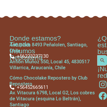
Donde estamos?
¿Q
Tienda
es
Antupiren 8493 Peñalolen, Santiago,
Insumos
Chile
bu
+56223237130
Repostería
Anfión Muñoz 550, Local 45, 4830517
Villarrica, Araucanía, Chile
¡N
red
Cómo Chocolake Repostero by Club
Repostero
+56452665611
Av. Vitacura 6798, Local G2, Los cobres
de Vitacura (esquina Lo Beltrán),
Santiago