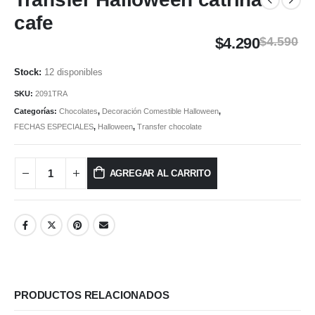
cafe
$
4.290
$
4.590
12 disponibles
SKU:
2091TRA
Categorías:
Chocolates
,
Decoración Comestible Halloween
,
FECHAS ESPECIALES
,
Halloween
,
Transfer chocolate
AGREGAR AL CARRITO
PRODUCTOS RELACIONADOS