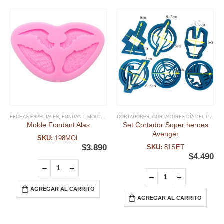
FECHAS ESPECIALES
,
FONDANT
,
MOLDE FONDANT
CORTADORES
,
RELIGIOSOS
,
CORTADORES DÍA DEL PADRE
Molde Fondant Alas
Set Cortador Super heroes
Avenger
SKU:
198MOL
$
3.890
SKU:
81SET
$
4.490
AGREGAR AL CARRITO
AGREGAR AL CARRITO