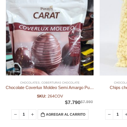
CHOCOLATES
,
COBERTURAS CHOCOLATE
CHOCOL
Chocolate Coverlux Moldeo Semi Amargo Puratos Kg
Chips ch
SKU:
264COV
$
7.790
$
7.990
AGREGAR AL CARRITO