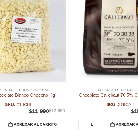
ATES
,
COBERTURAS CHOCOLATE
CHOCOLATES
,
CHOCOLAT
ocolate Blanco Chocono Kg
Chocolate Callebaut 70,5% C
SKU:
218CHI
SKU:
318CAL
$
11.990
$
12.990
$
1
AGREGAR AL CARRITO
AGREGAR A