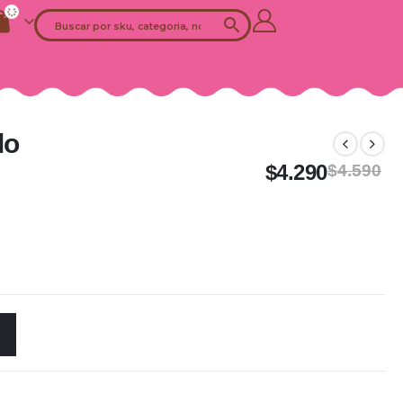
lo
$
4.290
$
4.590