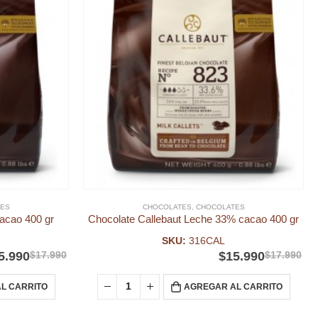
ES
CHOCOLATES
,
CHOCOLATES
acao 400 gr
Chocolate Callebaut Leche 33% cacao 400 gr
SKU:
316CAL
5.990
$
17.990
$
15.990
$
17.990
L CARRITO
AGREGAR AL CARRITO