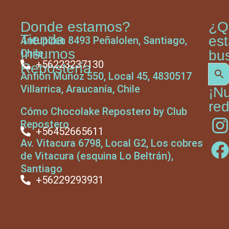
Donde estamos?
¿Q
Tienda
es
Antupiren 8493 Peñalolen, Santiago,
Insumos
Chile
bu
+56223237130
Repostería
Anfión Muñoz 550, Local 45, 4830517
Villarrica, Araucanía, Chile
¡N
red
Cómo Chocolake Repostero by Club
Repostero
+56452665611
Av. Vitacura 6798, Local G2, Los cobres
de Vitacura (esquina Lo Beltrán),
Santiago
+56229293931