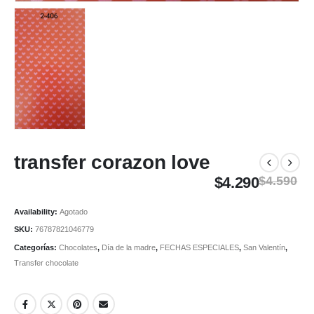
transfer corazon love
$
4.290
$
4.590
Availability:
Agotado
SKU:
76787821046779
Categorías:
Chocolates
,
Día de la madre
,
FECHAS ESPECIALES
,
San Valentín
,
Transfer chocolate