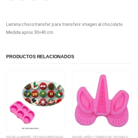
Lamina chocotransfer para transferir imagen al chocolate.
Medida aprox 30×40 cm
PRODUCTOS RELACIONADOS
DÍA DE LA MADRE
,
FECHAS ESPECIALES
,
MOLDE CUPCAKES
DIA DEL NIÑO Y TEMATICAS
,
MOLDE SILICONA
,
FECHAS ESPECIALES
,
MOLDES
,
MO