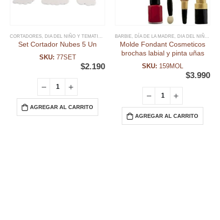
CORTADORES
,
DIA DEL NIÑO Y TEMATICAS
,
FECHAS ESPECIALES
BARBIE
,
DÍA DE LA MADRE
,
GALLETA
,
DIA DEL NIÑO Y TEMATICAS
,
RELIGIOSOS
,
U
Set Cortador Nubes 5 Un
Molde Fondant Cosmeticos
brochas labial y pinta uñas
SKU:
77SET
$
2.190
SKU:
159MOL
$
3.990
AGREGAR AL CARRITO
AGREGAR AL CARRITO