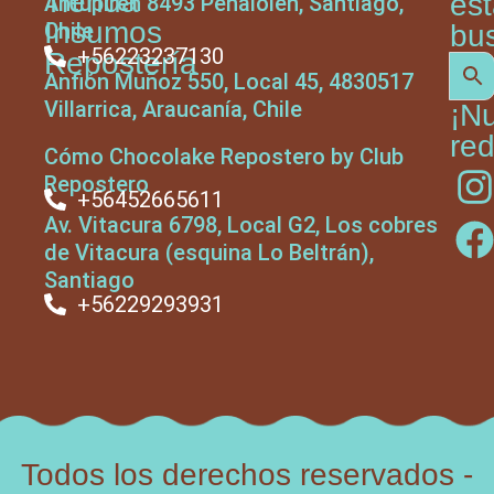
Tienda
es
Antupiren 8493 Peñalolen, Santiago,
Insumos
Chile
bu
+56223237130
Repostería
Anfión Muñoz 550, Local 45, 4830517
Villarrica, Araucanía, Chile
¡N
red
Cómo Chocolake Repostero by Club
Repostero
+56452665611
Av. Vitacura 6798, Local G2, Los cobres
de Vitacura (esquina Lo Beltrán),
Santiago
+56229293931
Todos los derechos reservados -