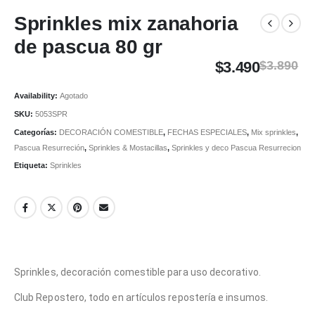
Sprinkles mix zanahoria
de pascua 80 gr
$
3.490
$
3.890
Availability:
Agotado
SKU:
5053SPR
Categorías:
DECORACIÓN COMESTIBLE
,
FECHAS ESPECIALES
,
Mix sprinkles
,
Pascua Resurreción
,
Sprinkles & Mostacillas
,
Sprinkles y deco Pascua Resurrecion
Etiqueta:
Sprinkles
Sprinkles, decoración comestible para uso decorativo.
Club Repostero, todo en artículos repostería e insumos.