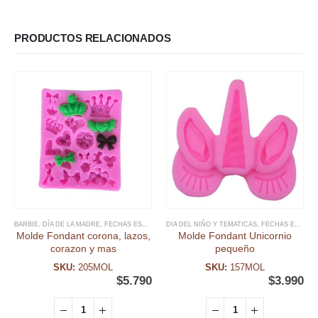
PRODUCTOS RELACIONADOS
BARBIE
,
DÍA DE LA MADRE
,
FECHAS ESPECIALES
DIA DEL NIÑO Y TEMATICAS
,
FONDANT
,
MOLDE FONDANT
,
FECHAS ESPECIALES
,
MOLDES SILI
Molde Fondant corona, lazos,
Molde Fondant Unicornio
corazon y mas
pequeño
SKU:
205MOL
SKU:
157MOL
$
5.790
$
3.990