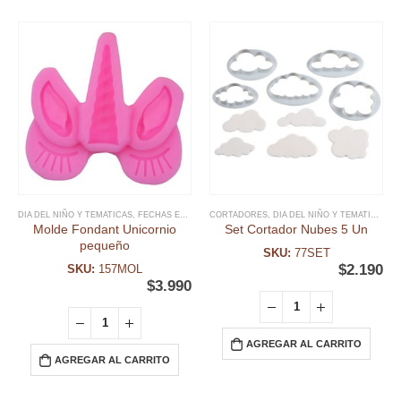
DIA DEL NIÑO Y TEMATICAS
,
FECHAS ESPECIALES
CORTADORES
,
FONDANT
,
,
DIA DEL NIÑO Y TEMATICAS
MOLDE FONDANT
,
UNICORNI
,
F
Molde Fondant Unicornio
Set Cortador Nubes 5 Un
pequeño
SKU:
77SET
$
2.190
SKU:
157MOL
$
3.990
AGREGAR AL CARRITO
AGREGAR AL CARRITO