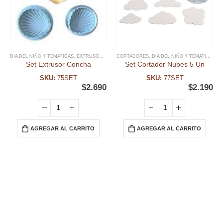
DIA DEL NIÑO Y TEMATICAS
,
EXTRUSOR FONDANT
CORTADORES
,
FECHAS ESPECIALES
,
DIA DEL NIÑO Y TEMATICAS
,
FONDANT
,
SIREN
,
F
Set Extrusor Concha
Set Cortador Nubes 5 Un
SKU:
75SET
SKU:
77SET
$
2.690
$
2.190
AGREGAR AL CARRITO
AGREGAR AL CARRITO