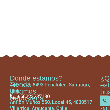
Donde estamos?
¿Q
Tienda
es
Antupiren 8493 Peñalolen, Santiago,
Insumos
Chile
bu
+56223237130
Repostería
Anfión Muñoz 550, Local 45, 4830517
Villarrica, Araucanía, Chile
¡N