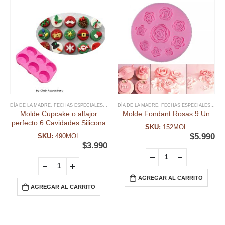
DÍA DE LA MADRE
,
FECHAS ESPECIALES
,
MOLDE CUPCAKES
DÍA DE LA MADRE
,
MOLDE SILICONA
,
FECHAS ESPECIALES
,
MOLDES
,
FON
,
MO
Molde Cupcake o alfajor
Molde Fondant Rosas 9 Un
perfecto 6 Cavidades Silicona
SKU:
152MOL
$
5.990
SKU:
490MOL
$
3.990
AGREGAR AL CARRITO
AGREGAR AL CARRITO