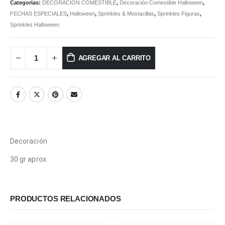
Categorías:
DECORACIÓN COMESTIBLE
,
Decoración Comestible Halloween
,
FECHAS ESPECIALES
,
Halloween
,
Sprinkles & Mostacillas
,
Sprinkles Figuras
,
Sprinkles Halloween
AGREGAR AL CARRITO
Decoración
30 gr aprox
PRODUCTOS RELACIONADOS