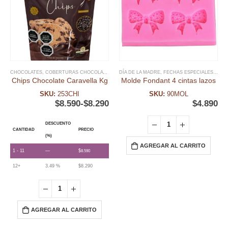
CHOCOLATES
,
COBERTURAS CHOCOLATE
,
FECHAS ESPECIALES
DÍA DE LA MADRE
,
,
FECHAS ESPECIALES
NAVIDAD
,
PAN DE PASCUA
,
FON
Chips Chocolate Caravella Kg
Molde Fondant 4 cintas lazos
SKU:
253CHI
SKU:
90MOL
$
8.590
-
$
8.290
$
4.890
DESCUENTO
CANTIDAD
PRECIO
(%)
AGREGAR AL CARRITO
1 - 11
—
$
8.590
12+
3.49 %
$
8.290
AGREGAR AL CARRITO