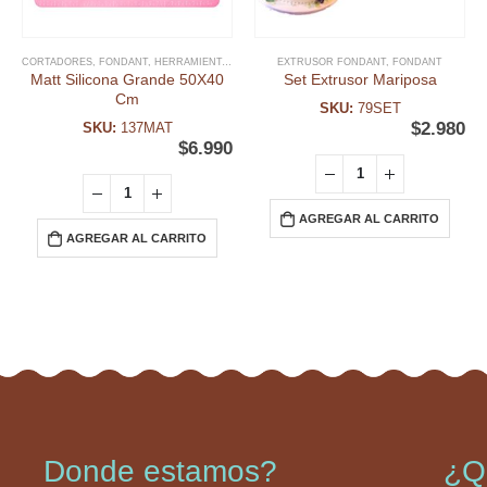
CORTADORES
,
FONDANT
,
HERRAMIENTAS FONDANT
EXTRUSOR FONDANT
,
INSUMOS GALLETAS
,
FONDANT
Matt Silicona Grande 50X40
Set Extrusor Mariposa
Cm
SKU:
79SET
$
2.980
SKU:
137MAT
$
6.990
AGREGAR AL CARRITO
AGREGAR AL CARRITO
Donde estamos?
¿Q