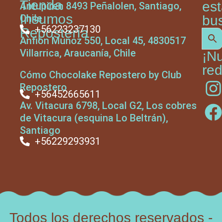
Tienda
es
Antupiren 8493 Peñalolen, Santiago,
Insumos
Chile
bu
+56223237130
Repostería
Anfión Muñoz 550, Local 45, 4830517
Villarrica, Araucanía, Chile
¡N
red
Cómo Chocolake Repostero by Club
Repostero
+56452665611
Av. Vitacura 6798, Local G2, Los cobres
de Vitacura (esquina Lo Beltrán),
Santiago
+56229293931
Todos los derechos reservados -