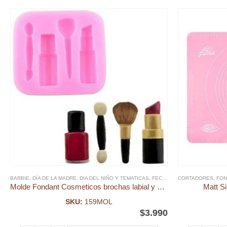
BARBIE
,
DÍA DE LA MADRE
,
DIA DEL NIÑO Y TEMATICAS
,
FECHAS ESPECIALES
CORTADORES
,
FOND
,
FON
Molde Fondant Cosmeticos brochas labial y pinta uñas
Matt S
SKU:
159MOL
$
3.990