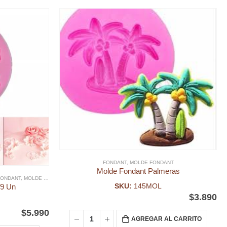
FONDANT
,
MOLDE FONDANT
Molde Fondant Palmeras
FONDANT
,
MOLDE FONDANT
SKU:
145MOL
 9 Un
$
3.890
$
5.990
AGREGAR AL CARRITO