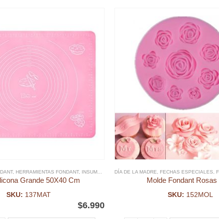
ANT
DANT
,
MOLDE FONDANT
,
HERRAMIENTAS FONDANT
,
MOLDES SILICONA, ACRILICO Y PLÁSTICO DIA DE LA MADRE
,
INSUMOS GALLETAS
DÍA DE LA MADRE
,
FECHAS ESPECIALES
,
ilicona Grande 50X40 Cm
Molde Fondant Rosas
SKU:
137MAT
SKU:
152MOL
$
6.990