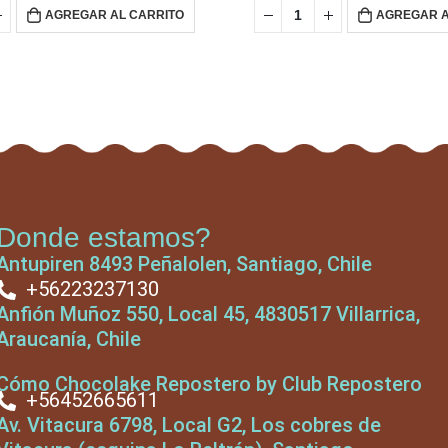
AGREGAR AL CARRITO
AGREGAR A
Donde estamos?
Antupiren 8493 Peñalolen, Santiago, Chile
+56223237130
Anfión Muñoz 550, Local 45, 4830517 Villarrica,
Araucanía, Chile
Cómo Chocolake Repostero by Club Repostero
+56452665611
Av. Vitacura 6798, Local G2, Los cobres de