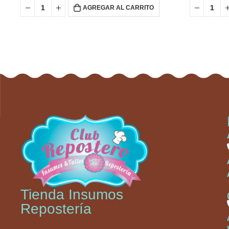
AGREGAR AL CARRITO
Tienda Insumos
Repostería