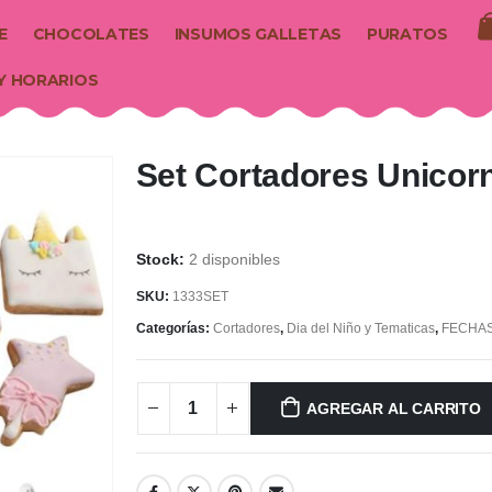
E
CHOCOLATES
INSUMOS GALLETAS
PURATOS
Y HORARIOS
Set Cortadores Unicorn
2 disponibles
SKU:
1333SET
Categorías:
Cortadores
,
Dia del Niño y Tematicas
,
FECHAS
AGREGAR AL CARRITO