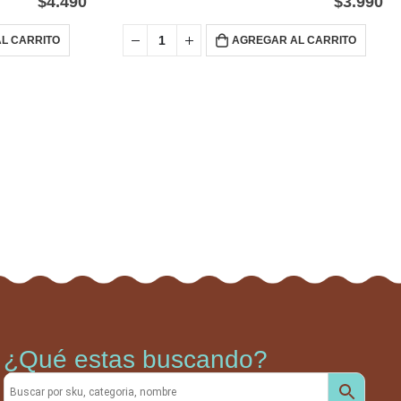
$
4.490
$
3.990
L CARRITO
AGREGAR AL CARRITO
¿Qué estas buscando?