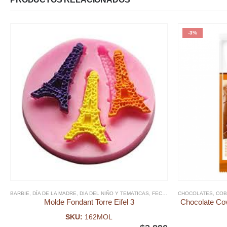
-3%
BARBIE
,
DÍA DE LA MADRE
,
DIA DEL NIÑO Y TEMATICAS
,
FECHAS ESPECIALES
CHOCOLATES
,
FOND
,
COB
Molde Fondant Torre Eifel 3
Chocolate Co
SKU:
162MOL