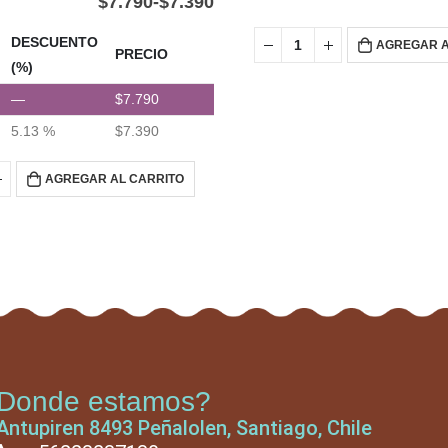
$
7.790
-
$
7.390
DESCUENTO
AGREGAR A
PRECIO
(%)
—
$
7.790
5.13 %
$
7.390
AGREGAR AL CARRITO
Donde estamos?
Antupiren 8493 Peñalolen, Santiago, Chile