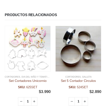
PRODUCTOS RELACIONADOS
CORTADORES
,
DIA DEL NIÑO Y TEMATICAS
,
FECHAS ESPECIALES
CORTADORES
,
GALLETA
,
GALLETA
,
UNICORNIO
Set Cortadores Unicornio
Set 5 Cortador Circulos
SKU:
625SET
SKU:
524SET
$
3.990
$
2.890