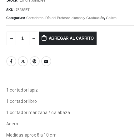
10 disponibles
SKU:
7528SET
Categorías:
Cortadores
,
Día del Profesor, alumno y Graduación
,
Galleta
AGREGAR AL CARRITO
1 cortador lapiz
1 cortador libro
1 cortador manzana / calabaza
Acero
Medidas aprox 8 a 10 cm