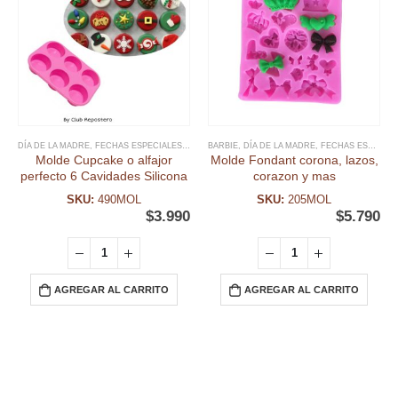
DÍA DE LA MADRE
,
FECHAS ESPECIALES
,
MOLDE CUPCAKES
BARBIE
,
DÍA DE LA MADRE
,
MOLDE SILICONA
,
FECHAS ESPECIALES
,
MOLDES
,
MO
Molde Cupcake o alfajor
Molde Fondant corona, lazos,
perfecto 6 Cavidades Silicona
corazon y mas
SKU:
490MOL
SKU:
205MOL
$
3.990
$
5.790
AGREGAR AL CARRITO
AGREGAR AL CARRITO