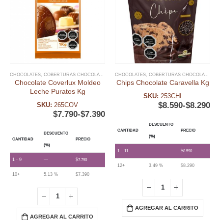
CHOCOLATES
,
COBERTURAS CHOCOLATE
,
FECHAS ESPECIALES
CHOCOLATES
,
COBERTURAS CHOCOLATE
,
PASCUA RESURRECIÓN
,
,
FE
P
Chocolate Coverlux Moldeo
Chips Chocolate Caravella Kg
Leche Puratos Kg
SKU:
253CHI
$
8.590
-
$
8.290
SKU:
265COV
$
7.790
-
$
7.390
DESCUENTO
CANTIDAD
PRECIO
DESCUENTO
(%)
CANTIDAD
PRECIO
(%)
1 - 11
—
$
8.590
1 - 9
—
$
7.790
12+
3.49 %
$
8.290
10+
5.13 %
$
7.390
AGREGAR AL CARRITO
AGREGAR AL CARRITO