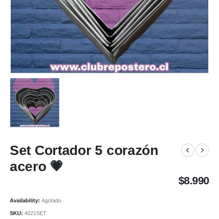
Set Cortador 5 corazón
acero 💗
$
8.990
Availability:
Agotado
SKU:
4021SET