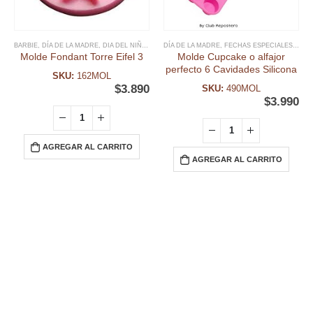
BARBIE
,
DÍA DE LA MADRE
,
DIA DEL NIÑO Y TEMATICAS
DÍA DE LA MADRE
,
FECHAS ESPECIALES
,
FECHAS ESPECIALES
,
FONDANT
,
MOL
,
M
Molde Fondant Torre Eifel 3
Molde Cupcake o alfajor
perfecto 6 Cavidades Silicona
SKU:
162MOL
$
3.890
SKU:
490MOL
$
3.990
AGREGAR AL CARRITO
AGREGAR AL CARRITO