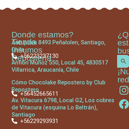
Donde estamos?
¿Q
Tienda
es
Antupiren 8493 Peñalolen, Santiago,
Insumos
Chile
bu
+56223237130
Repostería
Anfión Muñoz 550, Local 45, 4830517
Villarrica, Araucanía, Chile
¡N
red
Cómo Chocolake Repostero by Club
Repostero
+56452665611
Av. Vitacura 6798, Local G2, Los cobres
de Vitacura (esquina Lo Beltrán),
Santiago
+56229293931