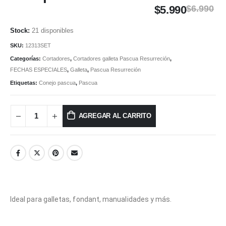
$
5.990
$
6.990
21 disponibles
SKU:
12313SET
Categorías:
Cortadores
,
Cortadores galleta Pascua Resurreción
,
FECHAS ESPECIALES
,
Galleta
,
Pascua Resurreción
Etiquetas:
Conejo pascua
,
Pascua
AGREGAR AL CARRITO
Ideal para galletas, fondant, manualidades y más.