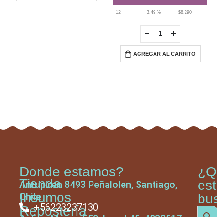
12+
3.49 %
$
8.290
AGREGAR AL CARRITO
Donde estamos?
¿Q
Tienda
es
Antupiren 8493 Peñalolen, Santiago,
Insumos
Chile
bu
+56223237130
Repostería