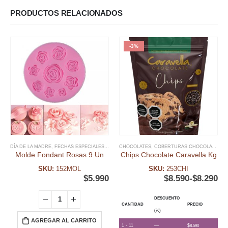
PRODUCTOS RELACIONADOS
-3%
DÍA DE LA MADRE
,
FECHAS ESPECIALES
,
FONDANT
CHOCOLATES
,
MOLDE FONDANT
,
COBERTURAS CHOCOLATE
,
FE
Molde Fondant Rosas 9 Un
Chips Chocolate Caravella Kg
SKU:
152MOL
SKU:
253CHI
$
5.990
$
8.590
-
$
8.290
DESCUENTO
CANTIDAD
PRECIO
(%)
AGREGAR AL CARRITO
1 - 11
—
$
8.590