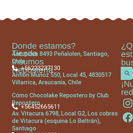
Donde estamos?
¿Q
Tienda
es
Antupiren 8493 Peñalolen, Santiago,
Insumos
Chile
bu
+56223237130
Repostería
Anfión Muñoz 550, Local 45, 4830517
Villarrica, Araucanía, Chile
¡N
red
Cómo Chocolake Repostero by Club
Repostero
+56452665611
Av. Vitacura 6798, Local G2, Los cobres
de Vitacura (esquina Lo Beltrán),
Santiago