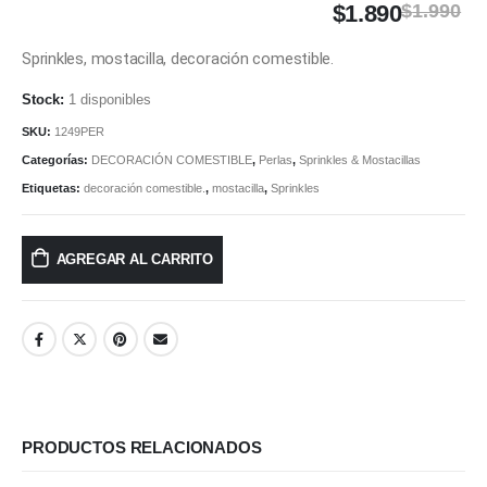
$
1.890
$
1.990
Sprinkles, mostacilla, decoración comestible.
1 disponibles
SKU:
1249PER
Categorías:
DECORACIÓN COMESTIBLE
,
Perlas
,
Sprinkles & Mostacillas
Etiquetas:
decoración comestible.
,
mostacilla
,
Sprinkles
AGREGAR AL CARRITO
PRODUCTOS RELACIONADOS