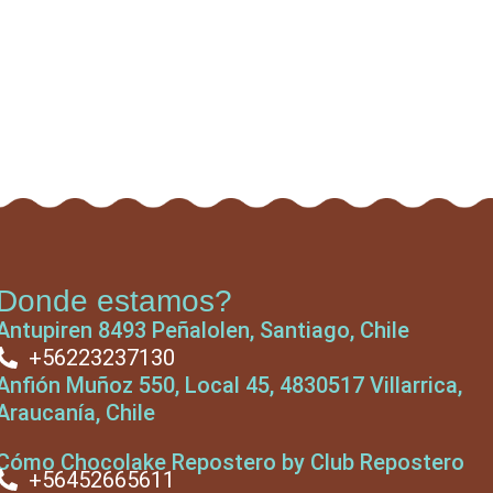
Donde estamos?
Antupiren 8493 Peñalolen, Santiago, Chile
+56223237130
Anfión Muñoz 550, Local 45, 4830517 Villarrica,
Araucanía, Chile
Cómo Chocolake Repostero by Club Repostero
+56452665611