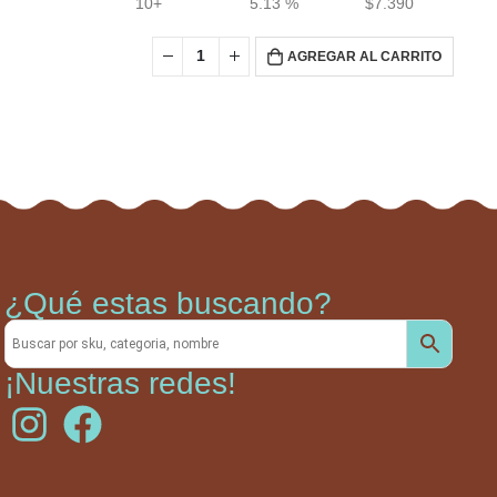
10+
5.13 %
$
7.390
AGREGAR AL CARRITO
¿Qué estas buscando?
¡Nuestras redes!