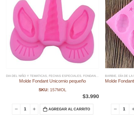
DIA DEL NIÑO Y TEMATICAS
,
FECHAS ESPECIALES
,
FONDANT
,
MOLDE FONDANT
BARBIE
,
DÍA DE LA
,
UNI
Molde Fondant Unicornio pequeño
SKU:
157MOL
$
3.990
AGREGAR AL CARRITO