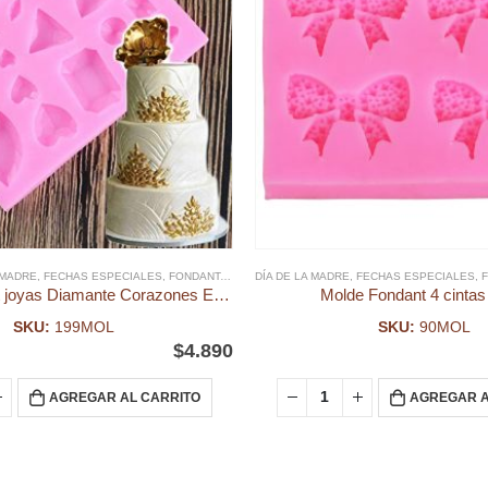
 MADRE
CORNIO
,
FECHAS ESPECIALES
,
FONDANT
,
MOLDE FONDANT
DÍA DE LA MADRE
,
MOLDES SILICONA, ACRILICO
,
FECHAS ESPECIALES
,
Molde Fondant joyas Diamante Corazones Estrellas
Molde Fondant 4 cintas
SKU:
199MOL
SKU:
90MOL
$
4.890
AGREGAR AL CARRITO
AGREGAR A