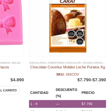
 Y PLÁSTICO DIA DE LA MADRE
FONDANT
,
MOLDE FONDANT
CHOCOLATES
,
MOLDES SILICONA, ACRILICO Y PLÁSTICO DIA DE LA MADRE
,
COBERTURAS CHOCOLATE
,
FECHAS ESPECIALES
,
 lazos
Chocolate Coverlux Moldeo Leche Puratos Kg
SKU:
265COV
$
4.890
$
7.790
-
$
7.390
DESCUENTO
L CARRITO
CANTIDAD
PRECIO
(%)
1 - 9
—
$
7.790