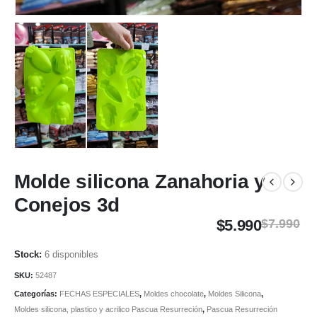
Molde silicona Zanahoria y
Conejos 3d
$
5.990
$
7.990
6 disponibles
SKU:
52487
Categorías:
FECHAS ESPECIALES
,
Moldes chocolate
,
Moldes Silicona
,
Moldes silicona, plastico y acrilico Pascua Resurreción
,
Pascua Resurreción