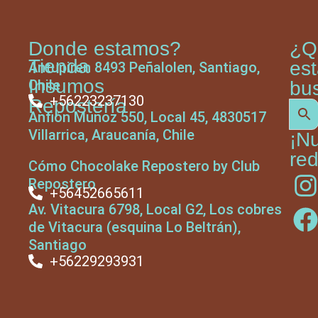
Donde estamos?
¿Q
Tienda
es
Antupiren 8493 Peñalolen, Santiago,
Insumos
Chile
bu
+56223237130
Repostería
Anfión Muñoz 550, Local 45, 4830517
Villarrica, Araucanía, Chile
¡N
red
Cómo Chocolake Repostero by Club
Repostero
+56452665611
Av. Vitacura 6798, Local G2, Los cobres
de Vitacura (esquina Lo Beltrán),
Santiago
+56229293931