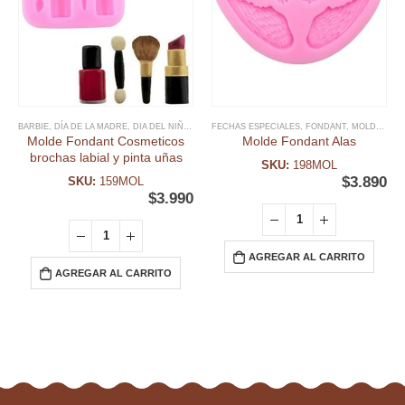
BARBIE
,
DÍA DE LA MADRE
,
DIA DEL NIÑO Y TEMATICAS
FECHAS ESPECIALES
,
FECHAS ESPECIALES
,
FONDANT
,
,
FONDANT
MOLDE FONDANT
,
M
Molde Fondant Cosmeticos
Molde Fondant Alas
brochas labial y pinta uñas
SKU:
198MOL
$
3.890
SKU:
159MOL
$
3.990
AGREGAR AL CARRITO
AGREGAR AL CARRITO