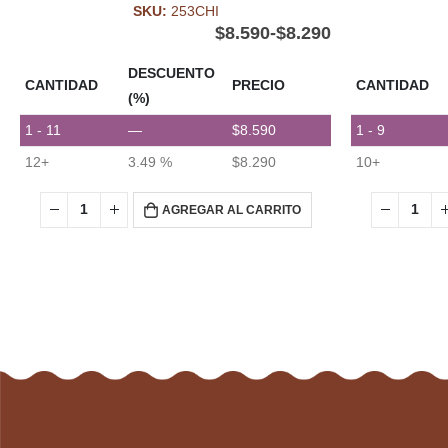
SKU:
253CHI
$
8.590
-
$
8.290
DESCUENTO
CANTIDAD
PRECIO
CANTIDAD
(%)
1 - 11
—
$
8.590
1 - 9
12+
3.49 %
$
8.290
10+
AGREGAR AL CARRITO