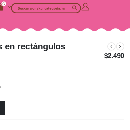
s en rectángulos
$
2.490
a