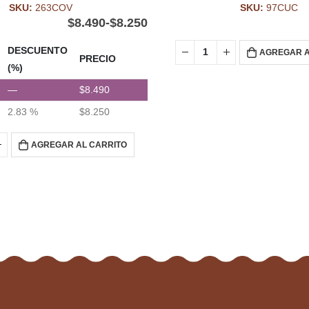
SKU:
263COV
SKU:
97CUC
$
8.490
-
$
8.250
DESCUENTO
AGREGAR A
PRECIO
(%)
—
$
8.490
2.83 %
$
8.250
AGREGAR AL CARRITO