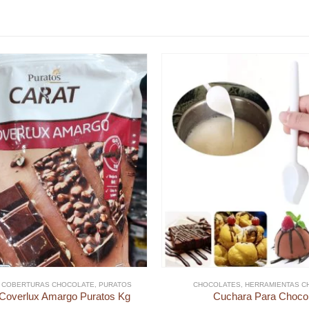
PASCUA
,
COBERTURAS CHOCOLATE
,
PURATOS
CHOCOLATES
,
HERRAMIENTAS C
 Coverlux Amargo Puratos Kg
Cuchara Para Choco