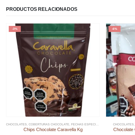
PRODUCTOS RELACIONADOS
-3%
-6%
CHOCOLATES
,
COBERTURAS CHOCOLATE
,
FECHAS ESPECIALES
,
NAVIDAD
CHOCOLATES
,
PAN DE 
Chips Chocolate Caravella Kg
Chocolate