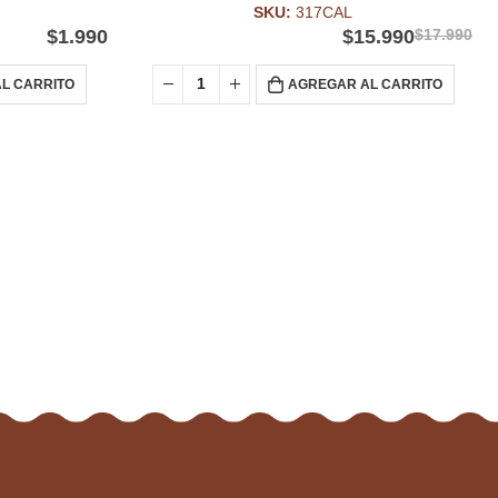
SKU:
317CAL
$
1.990
$
15.990
$
17.990
L CARRITO
AGREGAR AL CARRITO