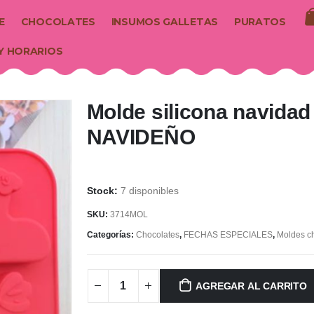
E
CHOCOLATES
INSUMOS GALLETAS
PURATOS
Y HORARIOS
Molde silicona navida
NAVIDEÑO
7 disponibles
SKU:
3714MOL
Categorías:
Chocolates
,
FECHAS ESPECIALES
,
Moldes c
AGREGAR AL CARRITO