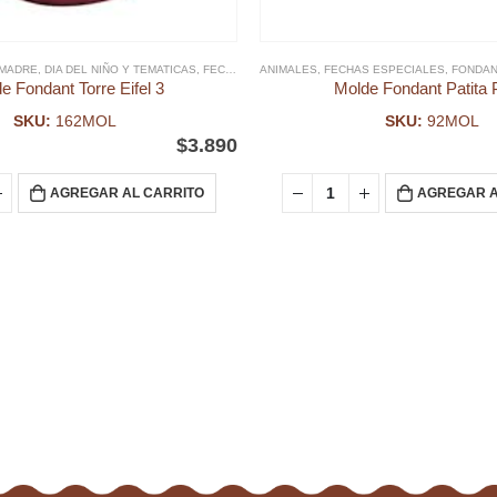
 MADRE
S SILICONA, ACRILICO Y PLÁSTICO DIA DE LA MADRE
,
DIA DEL NIÑO Y TEMATICAS
,
FECHAS ESPECIALES
ANIMALES
,
,
FECHAS ESPECIALES
FONDANT
,
MOLDE FONDANT
,
FONDAN
,
e Fondant Torre Eifel 3
Molde Fondant Patita 
SKU:
162MOL
SKU:
92MOL
$
3.890
AGREGAR AL CARRITO
AGREGAR A