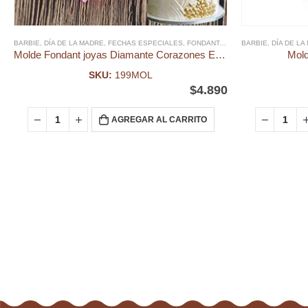
BARBIE
,
DÍA DE LA MADRE
,
FECHAS ESPECIALES
,
FONDANT
,
MOLDE FONDANT
BARBIE
,
DÍA DE LA
,
MOLDE
Molde Fondant joyas Diamante Corazones Estrellas
Mold
SKU:
199MOL
$
4.890
AGREGAR AL CARRITO