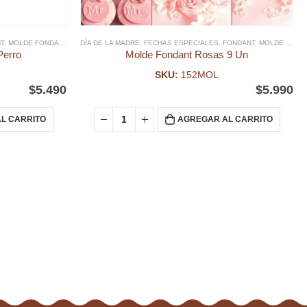
T
MOLDES SILICONA, ACRILICO Y PLÁSTICO DIA DE LA MADRE
,
MOLDE FONDANT
DÍA DE LA MADRE
,
FECHAS ESPECIALES
,
FONDANT
,
MOLDE FONDANT
Perro
Molde Fondant Rosas 9 Un
SKU:
152MOL
$
5.490
$
5.990
L CARRITO
AGREGAR AL CARRITO