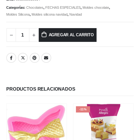
Categorías:
Chocolates
,
FECHAS ESPECIALES
,
Moldes chocolate
,
Moldes Silicona
,
Moldes silicona navidad
,
Navidad
AGREGAR AL CARRITO
PRODUCTOS RELACIONADOS
-11%