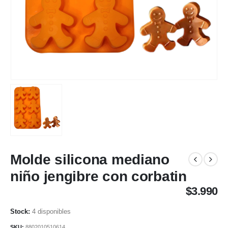
Molde silicona mediano
niño jengibre con corbatin
$
3.990
4 disponibles
SKU:
8802010510614