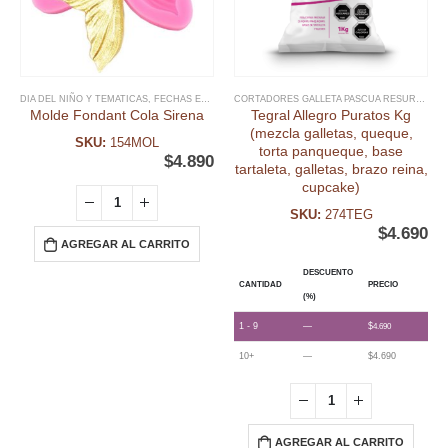
DIA DEL NIÑO Y TEMATICAS
,
FECHAS ESPECIALES
,
FONDANT
,
MOLDE FONDANT
,
SIRENAS Y
CORTADORES GALLETA PASCUA RESURRECIÓN
Molde Fondant Cola Sirena
Tegral Allegro Puratos Kg
(mezcla galletas, queque,
SKU:
154MOL
torta panqueque, base
$
4.890
tartaleta, galletas, brazo reina,
cupcake)
SKU:
274TEG
$
4.690
AGREGAR AL CARRITO
DESCUENTO
CANTIDAD
PRECIO
(%)
1 - 9
—
$
4.690
10+
—
$
4.690
AGREGAR AL CARRITO