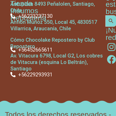
Tienda
es
Antupiren 8493 Peñalolen, Santiago,
Insumos
Chile
bu
+56223237130
Repostería
Anfión Muñoz 550, Local 45, 4830517
Villarrica, Araucanía, Chile
¡N
red
Cómo Chocolake Repostero by Club
Repostero
+56452665611
Av. Vitacura 6798, Local G2, Los cobres
de Vitacura (esquina Lo Beltrán),
Santiago
+56229293931
Todos los derechos reservados -