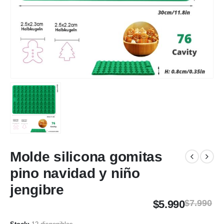
Molde silicona gomitas
pino navidad y niño
jengibre
$
5.990
$
7.990