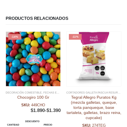
PRODUCTOS RELACIONADOS
-14%
-11%
DECORACIÓN COMESTIBLE
,
FECHAS ESPECIALES
,
MIX SPRINKLES
,
NAVIDAD
,
PASCUA RES
CORTADORES GALLETA PASCUA RESURRECIÓN
Chocogiro 100 Gr
Tegral Allegro Puratos Kg
(mezcla galletas, queque,
SKU:
449CHO
torta panqueque, base
$
1.890
-
$
1.390
tartaleta, galletas, brazo reina,
cupcake)
DESCUENTO
SKU:
274TEG
CANTIDAD
PRECIO