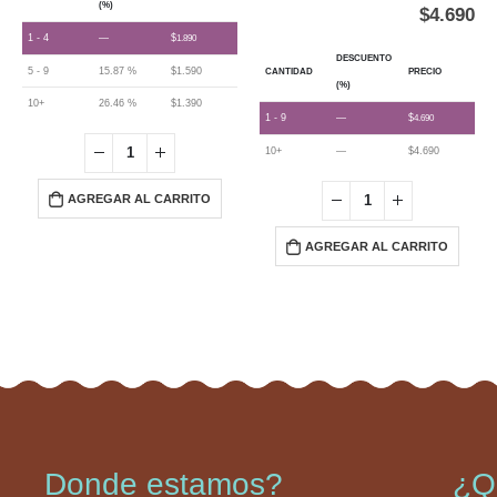
(%)
$
4.690
1 - 4
—
$
1.890
DESCUENTO
5 - 9
15.87 %
$
1.590
CANTIDAD
PRECIO
(%)
10+
26.46 %
$
1.390
1 - 9
—
$
4.690
10+
—
$
4.690
AGREGAR AL CARRITO
AGREGAR AL CARRITO
Donde estamos?
¿Q