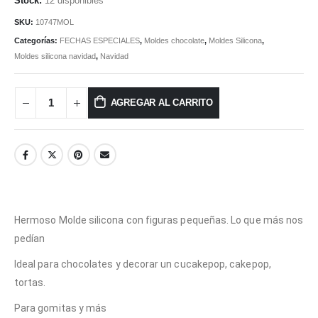
12 disponibles
SKU:
10747MOL
Categorías:
FECHAS ESPECIALES
,
Moldes chocolate
,
Moldes Silicona
,
Moldes silicona navidad
,
Navidad
AGREGAR AL CARRITO
Hermoso Molde silicona con figuras pequeñas. Lo que más nos
pedían
Ideal para chocolates y decorar un cucakepop, cakepop,
tortas.
Para gomitas y más