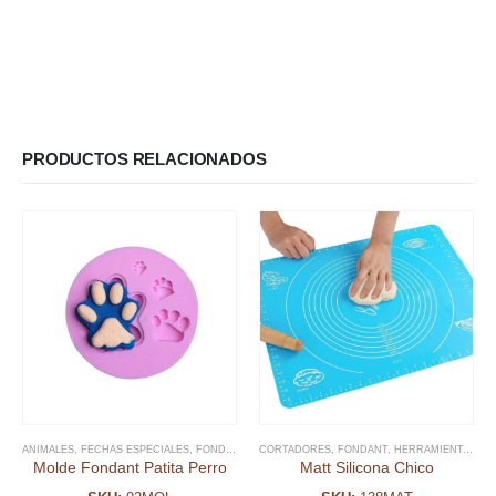
PRODUCTOS RELACIONADOS
ANIMALES
,
FECHAS ESPECIALES
,
FONDANT
,
MOLDE FONDANT
CORTADORES
,
FONDANT
,
HERRAMIENTAS FONDANT
Molde Fondant Patita Perro
Matt Silicona Chico