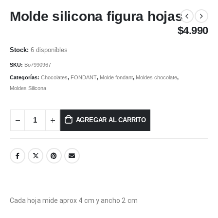
Molde silicona figura hojas
$
4.990
6 disponibles
SKU:
Bo7990967
Categorías:
Chocolates
,
FONDANT
,
Molde fondant
,
Moldes chocolate
,
Moldes Silicona
AGREGAR AL CARRITO
Cada hoja mide aprox 4 cm y ancho 2 cm