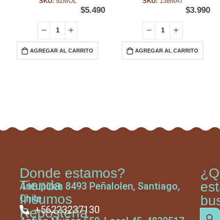
SKU:
92MOL
SKU:
138MAT
$
5.490
$
3.990
AGREGAR AL CARRITO
AGREGAR AL CARRITO
Donde estamos?
¿Q
Tienda
es
Antupiren 8493 Peñalolen, Santiago,
Insumos
Chile
bu
+56223237130
Repostería