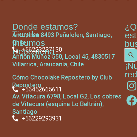
Donde estamos?
¿Q
Tienda
es
Antupiren 8493 Peñalolen, Santiago,
Insumos
Chile
bu
+56223237130
Repostería
Anfión Muñoz 550, Local 45, 4830517
Villarrica, Araucanía, Chile
¡N
red
Cómo Chocolake Repostero by Club
Repostero
+56452665611
Av. Vitacura 6798, Local G2, Los cobres
de Vitacura (esquina Lo Beltrán),
Santiago
+56229293931