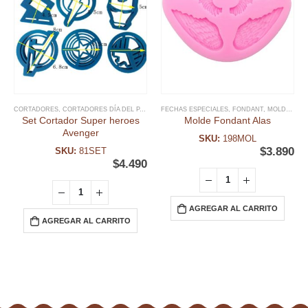
CORTADORES
,
CORTADORES DÍA DEL PADRE
,
FECHAS ESPECIALES
DIA DEL NIÑO Y TEMATICAS
,
FONDANT
,
DÍA DEL PADRE
,
MOLDE FONDANT
,
Set Cortador Super heroes
Molde Fondant Alas
Avenger
SKU:
198MOL
$
3.890
SKU:
81SET
$
4.490
AGREGAR AL CARRITO
AGREGAR AL CARRITO