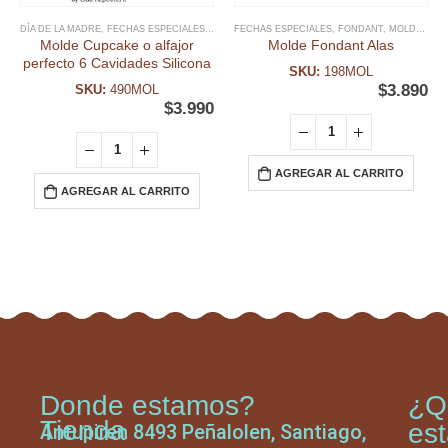
DÍA DE LA MADRE
,
FECHAS ESPECIALES
,
MOLDE CUPCAKES
FECHAS ESPECIALES
,
MOLDE SILICONA
,
FONDANT
,
,
MOLDE FONDANT
MOLDES
,
MO
Molde Cupcake o alfajor
Molde Fondant Alas
perfecto 6 Cavidades Silicona
SKU:
198MOL
$
3.890
SKU:
490MOL
$
3.990
AGREGAR AL CARRITO
AGREGAR AL CARRITO
Donde estamos?
¿Q
Tienda
es
Antupiren 8493 Peñalolen, Santiago,