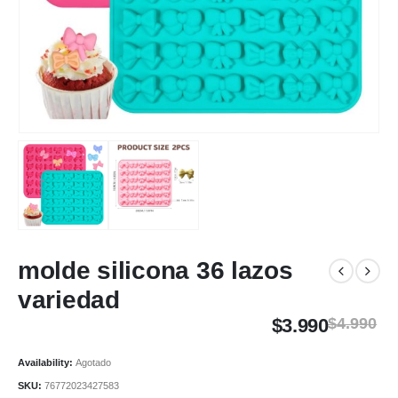
molde silicona 36 lazos
variedad
$
3.990
$
4.990
Availability:
Agotado
SKU:
76772023427583