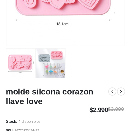
molde silcona corazon
llave love
$
2.990
$
3.990
4 disponibles
SKU:
76770923434473