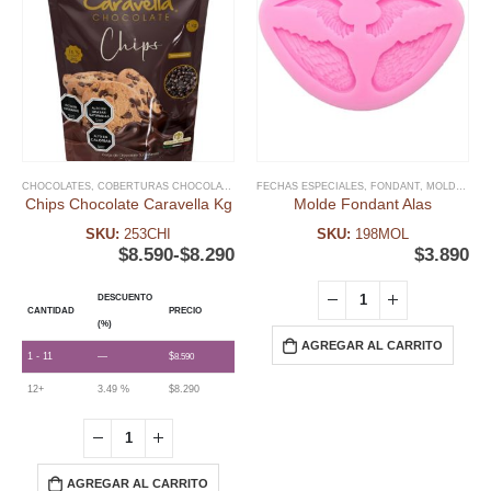
CHOCOLATES
,
COBERTURAS CHOCOLATE
,
FECHAS ESPECIALES
FECHAS ESPECIALES
,
NAVIDAD
,
FONDANT
,
PAN DE PASCUA
,
MOLDE FONDANT
Chips Chocolate Caravella Kg
Molde Fondant Alas
SKU:
253CHI
SKU:
198MOL
$
8.590
-
$
8.290
$
3.890
DESCUENTO
CANTIDAD
PRECIO
(%)
AGREGAR AL CARRITO
1 - 11
—
$
8.590
12+
3.49 %
$
8.290
AGREGAR AL CARRITO