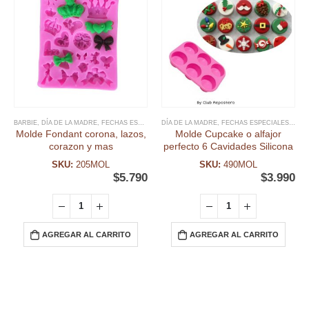
BARBIE
,
DÍA DE LA MADRE
,
FECHAS ESPECIALES
DÍA DE LA MADRE
,
FONDANT
,
MOLDE FONDANT
,
FECHAS ESPECIALES
,
MOLDES SILI
,
MOL
Molde Fondant corona, lazos,
Molde Cupcake o alfajor
corazon y mas
perfecto 6 Cavidades Silicona
SKU:
205MOL
SKU:
490MOL
$
5.790
$
3.990
AGREGAR AL CARRITO
AGREGAR AL CARRITO