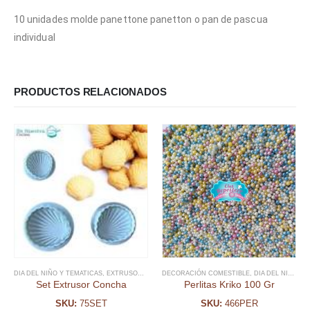
10 unidades molde panettone panetton o pan de pascua
individual
PRODUCTOS RELACIONADOS
DIA DEL NIÑO Y TEMATICAS
,
EXTRUSOR FONDANT
DECORACIÓN COMESTIBLE
,
FECHAS ESPECIALES
,
,
FONDANT
DIA DEL NIÑO Y TEMATICAS
,
SIREN
Set Extrusor Concha
Perlitas Kriko 100 Gr
SKU:
75SET
SKU:
466PER