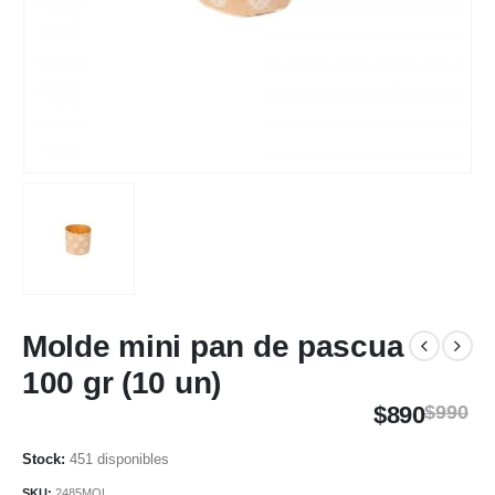
Molde mini pan de pascua
100 gr (10 un)
$
890
$
990
451 disponibles
SKU:
2485MOL