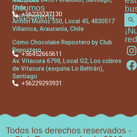
es
Insumos
Chile
bu
+56223237130
Repostería
Anfión Muñoz 550, Local 45, 4830517
Villarrica, Araucanía, Chile
¡N
red
Cómo Chocolake Repostero by Club
Repostero
+56452665611
Av. Vitacura 6798, Local G2, Los cobres
de Vitacura (esquina Lo Beltrán),
Santiago
+56229293931
Todos los derechos reservados -