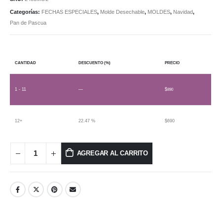
Categorías:
FECHAS ESPECIALES
,
Molde Desechable
,
MOLDES
,
Navidad
,
Pan de Pascua
CANTIDAD
DESCUENTO (%)
PRECIO
1 - 11
—
$
890
12+
22.47 %
$
690
AGREGAR AL CARRITO