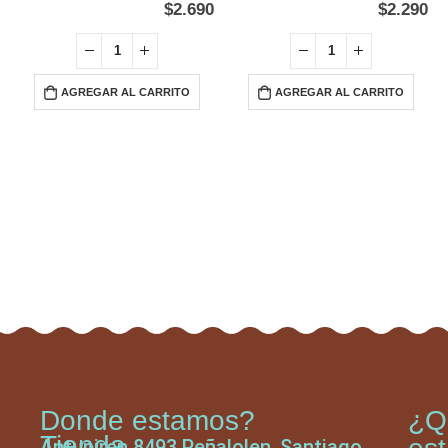
$
2.690
$
2.290
AGREGAR AL CARRITO
AGREGAR AL CARRITO
Donde estamos?
¿Q
Tienda
Antupiren 8493 Peñalolen, Santiago,