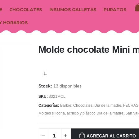
E
CHOCOLATES
INSUMOS GALLETAS
PURATOS
Y HORARIOS
Molde chocolate Mini 
13 disponibles
SKU:
3321MOL
Categorías:
Barbie
,
Chocolates
,
Día de la madre
,
FECHAS
Moldes silicona, acrilico y plástico Dia de la madre
,
San Val
AGREGAR AL CARRITO