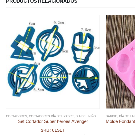
PRODUCTOS RELACIONADOS
CORTADORES
,
CORTADORES DÍA DEL PADRE
,
DIA DEL NIÑO Y TEMATICAS
BARBIE
,
,
DÍA DEL P
DÍA DE LA
Set Cortador Super heroes Avenger
SKU:
81SET