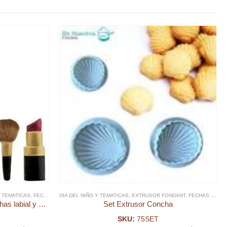
 Y PLÁSTICO DIA DE LA MADRE
Y TEMATICAS
,
FECHAS ESPECIALES
DIA DEL NIÑO Y TEMATICAS
,
FONDANT
,
MOLDE FONDANT
,
EXTRUSOR FONDANT
,
MOLDES SILICONA, ACRI
,
FECHAS ESPECIALES
Molde Fondant Cosmeticos brochas labial y pinta uñas
Set Extrusor Concha
SKU:
75SET