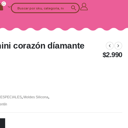
mini corazón díamante
$
2.990
 ESPECIALES
,
Moldes Silicona
,
entín