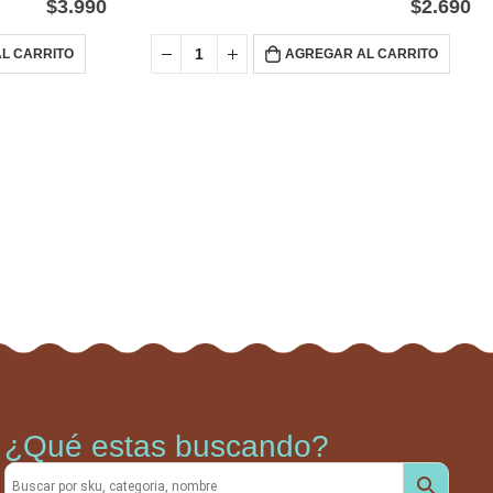
$
3.990
$
2.690
L CARRITO
AGREGAR AL CARRITO
¿Qué estas buscando?