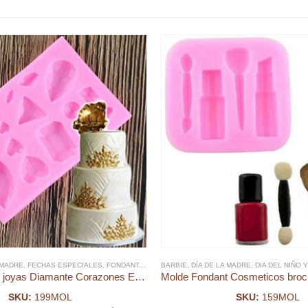
ADRE
 MADRE
,
FECHAS ESPECIALES
,
FECHAS ESPECIALES
,
GALLETA
,
FONDANT
,
SUPER HEROES, AUTOS Y DINOSAURIOS
,
MOLDE FONDANT
BARBIE
,
DÍA DE LA MADRE
,
MOLDES SILICONA, ACRILICO
,
DIA DEL NIÑO 
Molde Fondant joyas Diamante Corazones Estrellas
SKU:
199MOL
SKU:
159MOL