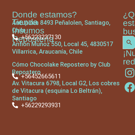
Donde estamos?
¿Q
Tienda
es
Antupiren 8493 Peñalolen, Santiago,
Insumos
Chile
bu
+56223237130
Repostería
Anfión Muñoz 550, Local 45, 4830517
Villarrica, Araucanía, Chile
¡N
red
Cómo Chocolake Repostero by Club
Repostero
+56452665611
Av. Vitacura 6798, Local G2, Los cobres
de Vitacura (esquina Lo Beltrán),
Santiago
+56229293931