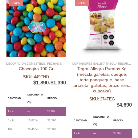
-14%
-11%
DECORACIÓN COMESTIBLE
,
FECHAS ESPECIALES
,
MIX SPRINKLES
,
NAVIDAD
,
PASCUA RES
CORTADORES GALLETA PASCUA RESURRECIÓN
Chocogiro 100 Gr
Tegral Allegro Puratos Kg
(mezcla galletas, queque,
SKU:
449CHO
torta panqueque, base
$
1.890
-
$
1.390
tartaleta, galletas, brazo reina,
cupcake)
DESCUENTO
SKU:
274TEG
CANTIDAD
PRECIO
(%)
$
4.690
1 - 4
—
$
1.890
DESCUENTO
5 - 9
15.87 %
$
1.590
CANTIDAD
PRECIO
(%)
10+
26.46 %
$
1.390
1 - 9
—
$
4.690