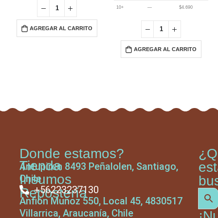
10+
—
$
4.690
AGREGAR AL CARRITO
AGREGAR AL CARRITO
Donde estamos?
¿Q
Tienda
es
Antupiren 8493 Peñalolen, Santiago,
Insumos
Chile
bu
+56223237130
Repostería
Anfión Muñoz 550, Local 45, 4830517
Villarrica, Araucanía, Chile
¡N