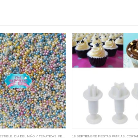
ESTIBLE
ANT
,
MOLDE FONDANT
,
DIA DEL NIÑO Y TEMATICAS
,
MOLDES SILICONA, ACRILICO Y PLÁSTICO DIA DE LA MADRE
,
FECHAS ESPECIALES
18 SEPTIEMBRE FIESTAS PATRIAS
,
MIX SPRINKLES
,
PERLAS
,
CORTA
,
S