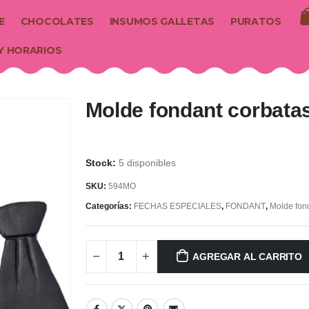
E
CHOCOLATES
INSUMOS GALLETAS
PURATOS
Y HORARIOS
Molde fondant corbata
5 disponibles
SKU:
594MO
Categorías:
FECHAS ESPECIALES
,
FONDANT
,
Molde fon
AGREGAR AL CARRITO