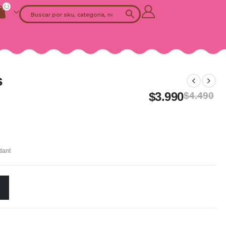
s
$
3.990
$
4.490
dant