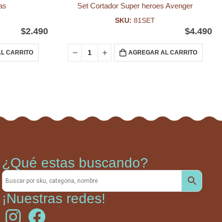
as
Set Cortador Super heroes Avenger
SKU:
81SET
$
2.490
$
4.490
L CARRITO
AGREGAR AL CARRITO
¿Qué estas buscando?
¡Nuestras redes!