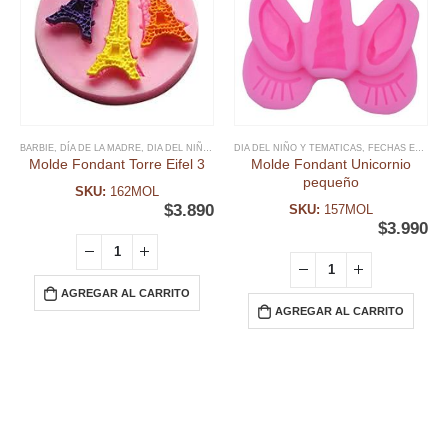
BARBIE
,
DÍA DE LA MADRE
,
DIA DEL NIÑO Y TEMATICAS
DIA DEL NIÑO Y TEMATICAS
,
FECHAS ESPECIALES
,
FECHAS ESPECIALES
,
FONDANT
,
M
Molde Fondant Torre Eifel 3
Molde Fondant Unicornio
pequeño
SKU:
162MOL
$
3.890
SKU:
157MOL
$
3.990
AGREGAR AL CARRITO
AGREGAR AL CARRITO